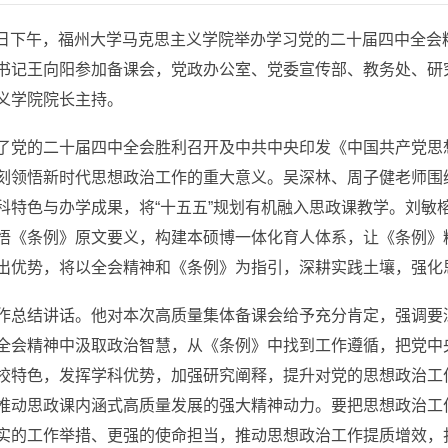
6日下午，福州大学马克思主义学院举办学习党的二十届四中全
书记王向阳参加备课会，党政办公室、党委宣传部、教务处、研
义学院院长主持。
了党的二十届四中全会胜利召开及中共中央印发《中国共产党思想
刻领悟新时代思想政治工作的重大意义。吴深林、周子健老师围
科特色与办学成果，将“十五五”规划有机融入思政课教学。刘敏
悟《条例》原文要义，构建本硕博一体化育人体系，让《条例》
出优势，将以全会精神和《条例》为指引，深耕实践土壤，强化
作总结讲话。他对本次高质量集体备课会给予充分肯定，强调要
全会精神中汲取政治智慧，从《条例》中找到工作遵循，把党中
校特色，发挥学科优势，加强研究阐释，提升对党的思想政治工
推动思政课内涵式高质量发展的强大精神动力。要把思想政治工
实的工作举措、更强的使命担当，推动思想政治工作提质增效，打造