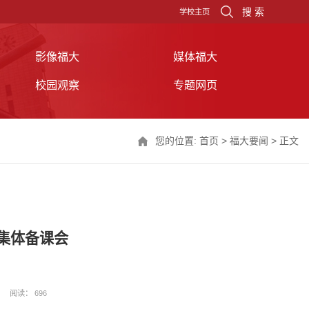
搜 索
学校主页
影像福大
媒体福大
校园观察
专题网页
您的位置:
首页
>
福大要闻
> 正文
集体备课会
阅读：
696