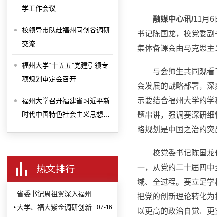
学工作会议
融媒中心讯/
11月
校领导带队赴福州同创谷调研
书记陈国龙，校党委副
交流
集体备课会由马克思主
福州大学“十五五”党建引领专
与会师生共同观看
项规划审定会召开
会发展的战略部署，深
示要结合福州大学的学
福州大学召开福建省习近平新
时代中国特色社会主义思想研
题串讲，强调要深研细
究中心福州大学研究基地2026
略规划是中国之治的突
年度工作推进会
校党委书记陈国龙
一，从党的二十届四中
热文排行
域、全过程。要立足学
省委书记周祖翼深入福州
把党的创新理论转化为
•
大学、福大紫金调研创新
07-16
以更高的政治自觉、更