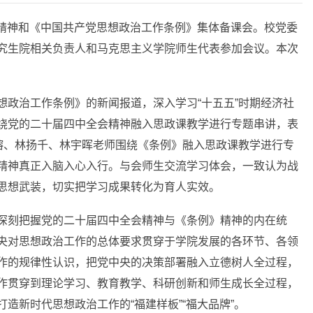
会精神和《中国共产党思想政治工作条例》集体备课会。校党委
究生院相关负责人和马克思主义学院师生代表参加会议。本次
政治工作条例》的新闻报道，深入学习“十五五”时期经济社
绕党的二十届四中全会精神融入思政课教学进行专题串讲，表
榕、林扬千、林宇晖老师围绕《条例》融入思政课教学进行专
精神真正入脑入心入行。与会师生交流学习体会，一致认为战
思想武装，切实把学习成果转化为育人实效。
深刻把握党的二十届四中全会精神与《条例》精神的内在统
央对思想政治工作的总体要求贯穿于学院发展的各环节、各领
作的规律性认识，把党中央的决策部署融入立德树人全过程，
作贯穿到理论学习、教育教学、科研创新和师生成长全过程，
新时代思想政治工作的“福建样板”“福大品牌”。