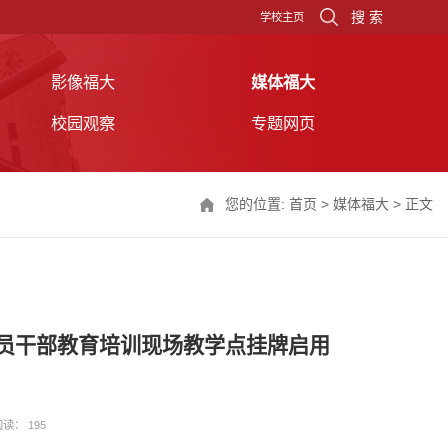
搜 索
学校主页
影像福大
媒体福大
校园观察
专题网页
您的位置:
首页
>
媒体福大
> 正文
党员干部教育培训现场教学点挂牌启用
阅读：
195