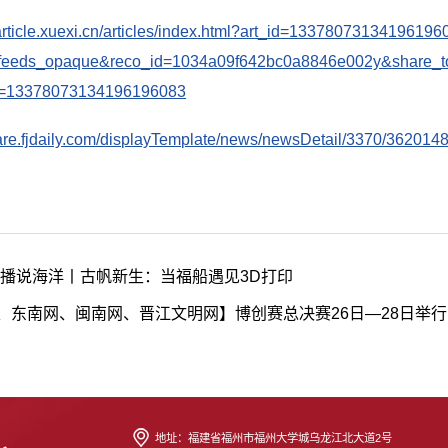
//article.xuexi.cn/articles/index.html?art_id=1337807313419
d=feeds_opaque&reco_id=1034a09f642bc0a8846e002y&share_
d=13378073134196196083
hare.fjdaily.com/displayTemplate/news/newsDetail/3370/3620
主播说海洋丨古帆新生：当福船遇见3D打印
东南网、闽南网、晋江文明网】博创赛总决赛26日—28日举行 全力
地址：福建省福州市福州大学城乌龙江北大道2号