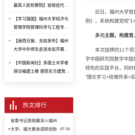
最高人民检察院】翁祖铨代
近日，福州大学首
表：加强青少年心理健康教育
【学习强国】福州大学经济与
例》，系统构建党校“
管理学院管理科学与工程专业
多元主题，构建育
2024级硕士研究生吴辉航：用
【闽西日报、龙岩发布】福州
青春铺就复兴路 让理想闪耀新
大学中外师生走进龙岩开展研
本次挂牌的11个
征程
学实践活动
字中国研究院数字中国
【中国新闻社】多国土木学者
特色的实践平台，同时
探访福建土楼 感受东方建筑奇
“理论学习+校情传承
迹
热文排行
省委书记周祖翼深入福州
•
大学、福大紫金调研创新
07-16