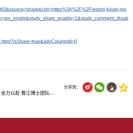
6196083&source=share&cdn=https%3A%2F%2Fregion-fujian-res
to=wx_single&study_share_enable=1&study_comment_disab
148.html?isShare=true&advColumnId=0
分享到：
以赴 晋江博士团队备赛冲刺